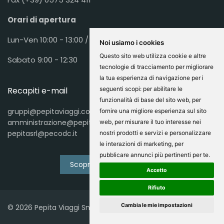
Orari di apertura
Lun-Ven 10:00 - 13:00 / 16:00 - 19:30
Noi usiamo i cookies
Questo sito web utilizza cookie e altre
Sabato 9:00 - 12:30
tecnologie di tracciamento per migliorare
la tua esperienza di navigazione per i
seguenti scopi:
per abilitare le
Recapiti e-mail
funzionalità di base del sito web
,
per
gruppi@pepitaviaggi.com
fornire una migliore esperienza sul sito
amministrazione@pepitaviaggi.com
web
,
per misurare il tuo interesse nei
pepitasrl@pecodc.it
nostri prodotti e servizi e personalizzare
le interazioni di marketing
,
per
pubblicare annunci più pertinenti per te
.
Scopri Tutti I Recapiti
Accetto
Rifiuto
Cambia le mie impostazioni
© 2026 Pepita Viaggi Snc. Designed By
Tuscany Cloud Srl