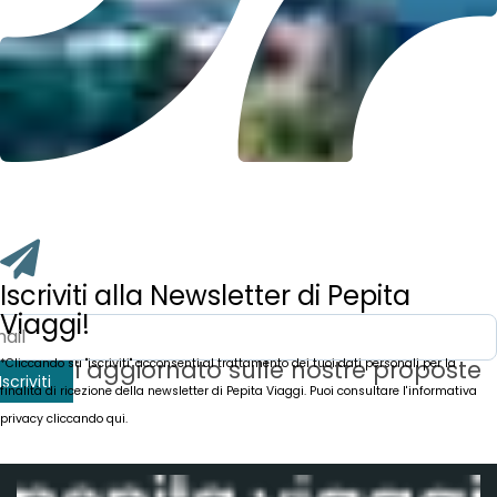
Iscriviti alla Newsletter di Pepita
Viaggi!
Rimani aggiornato sulle nostre proposte
*Cliccando su "iscriviti" acconsenti al trattamento dei tuoi dati personali per la
Iscriviti
finalità di ricezione della newsletter di Pepita Viaggi.
Puoi consultare l'informativa
privacy cliccando qui.