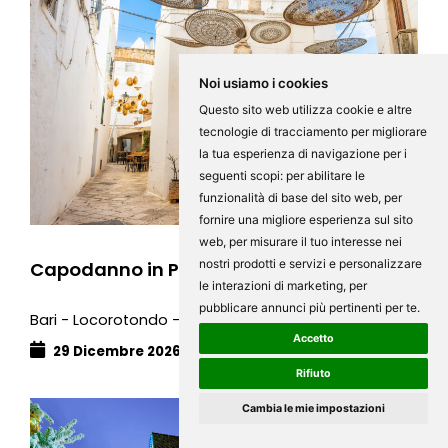
Noi usiamo i cookies
Questo sito web utilizza cookie e altre
tecnologie di tracciamento per migliorare
la tua esperienza di navigazione per i
seguenti scopi:
per abilitare le
780€
funzionalità di base del sito web
,
per
fornire una migliore esperienza sul sito
web
,
per misurare il tuo interesse nei
nostri prodotti e servizi e personalizzare
Capodanno in PUGLIA INSOLITA
le interazioni di marketing
,
per
pubblicare annunci più pertinenti per te
.
Bari - Locorotondo - Grottaglie - Barletta - Taranto
Accetto
29 Dicembre 2026 - 01 Gennaio 2027
4 giorni
Rifiuto
Cambia le mie impostazioni