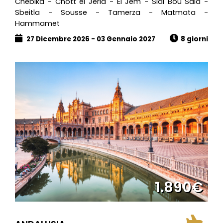
Chebika - Chott el Jerid - El Jem - Sidi Bou Said -
Sbeitla - Sousse - Tamerza - Matmata -
Hammamet
27 Dicembre 2026 - 03 Gennaio 2027
8 giorni
1.890€