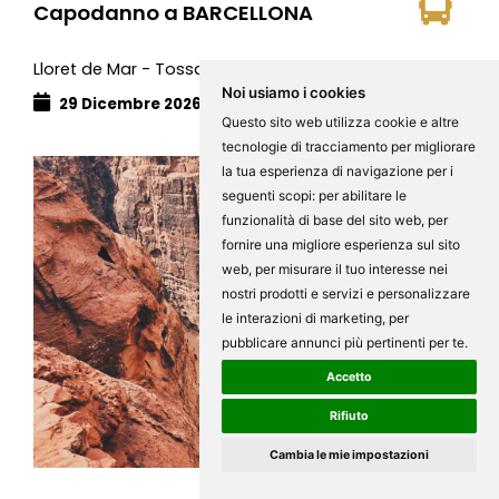
Capodanno a BARCELLONA
Lloret de Mar - Tossa de Mar - Girona
Noi usiamo i cookies
29 Dicembre 2026 - 02 Gennaio 2027
5 giorni
Questo sito web utilizza cookie e altre
tecnologie di tracciamento per migliorare
la tua esperienza di navigazione per i
seguenti scopi:
per abilitare le
funzionalità di base del sito web
,
per
fornire una migliore esperienza sul sito
web
,
per misurare il tuo interesse nei
nostri prodotti e servizi e personalizzare
le interazioni di marketing
,
per
pubblicare annunci più pertinenti per te
.
Accetto
Rifiuto
2.160€
Cambia le mie impostazioni