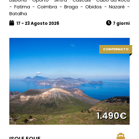
Lisbona - Oporto - Sintra - Cascais - Cabo da Roca
- Fatima - Coimbra - Braga - Obidos - Nazarè -
Batalha
17 - 23 Agosto 2026
7 giorni
CONFERMATO
1.490€
ISOLE EOLIE