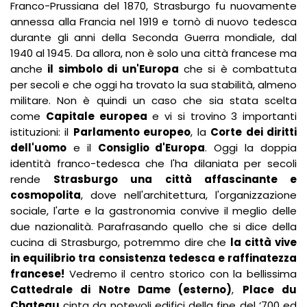
Franco-Prussiana del 1870, Strasburgo fu nuovamente
annessa alla Francia nel 1919 e tornò di nuovo tedesca
durante gli anni della Seconda Guerra mondiale, dal
1940 al 1945. Da allora, non è solo una città francese ma
anche
il simbolo di un'Europa
che si è combattuta
per secoli e che oggi ha trovato la sua stabilità, almeno
militare. Non è quindi un caso che sia stata scelta
come
Capitale europea
e vi si trovino 3 importanti
istituzioni: il
Parlamento europeo
, la
Corte dei diritti
dell'uomo
e il
Consiglio d'Europa
. Oggi la doppia
identità franco-tedesca che l'ha dilaniata per secoli
rende
Strasburgo una città affascinante e
cosmopolita
, dove nell'architettura, l'organizzazione
sociale, l'arte e la gastronomia convive il meglio delle
due nazionalità. Parafrasando quello che si dice della
cucina di Strasburgo, potremmo dire che
la città vive
in equilibrio tra consistenza tedesca e raffinatezza
francese!
Vedremo il centro storico con la bellissima
Cattedrale di Notre Dame (esterno)
,
Place du
Chateau
cinta da notevoli edifici della fine del ‘700 ed