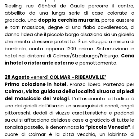
Riesling: rue Général de Gaulle percorre il centro,
abbellito da una lunga serie di case colorate a
graticcio. Una
doppia cerchia muraria
, porte austere
e torri massicce, degne di una fiaba cavalleresca, ci
danno l’idea che il piccolo borgo alsaziano sia un gioiello
che merita di essere protetto. È un villaggio a misura di
bambola, conta appena 1200 anime. Sistemazione in
hotel nei dintorni di Colmar/Strasburgo/Friburgo.
Cena
in hotel o ristorante esterno
e pernottamento.
28 Agosto
Venerdì
COLMAR - RIBEAUVILLE’
Prima colazione in hotel.
Pranzo libero. Partenza per
Colmar, visita guidata della località situata ai piedi
del massiccio dei Volsgi.
L’affascinante cittadina è
uno dei gioielli dell’Alsazia: un susseguirsi di canali, angoli
pittoreschi, dedali di viuzze caratteristiche e pedonali
su cui si affacciano deliziose case a graticcio di tutte le
tonalità pastello, è denominata la
“piccola Venezia”
. Il
cuore di Colmar è la città vecchia, un labirinto di