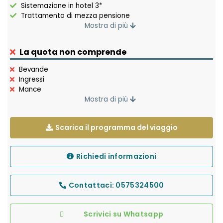
Sistemazione in hotel 3*
Trattamento di mezza pensione
Servizio di Guida specializzata
Mostra di più
Tassa di soggiorno
Noleggio Auricolari
La quota non comprende
Assicurazione medico/bagaglio
Accompagnatore Pepita
Bevande
Ingressi
Mance
Mostra di più
Scarica il programma del viaggio
Richiedi informazioni
Contattaci: 0575324500
Scrivici su Whatsapp