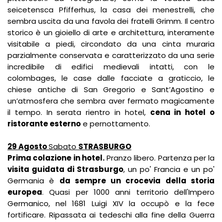
seicetensca Pfifferhus, la casa dei menestrelli, che
sembra uscita da una favola dei fratelli Grimm. Il centro
storico è un gioiello di arte e architettura, interamente
visitabile a piedi, circondato da una cinta muraria
parzialmente conservata e caratterizzato da una serie
incredibile di edifici medievali intatti, con le
colombages, le case dalle facciate a graticcio, le
chiese antiche di San Gregorio e Sant’Agostino e
un’atmosfera che sembra aver fermato magicamente
il tempo. In serata rientro in hotel,
cena in hotel o
ristorante esterno
e pernottamento.
29 Agosto
Sabato
STRASBURGO
Prima colazione in hotel.
Pranzo libero. Partenza per la
visita guidata di Strasburgo
, un po' Francia e un po'
Germania è
da sempre un crocevia della storia
europea
. Quasi per 1000 anni territorio dell'Impero
Germanico, nel 1681 Luigi XIV la occupò e la fece
fortificare. Ripassata ai tedeschi alla fine della Guerra