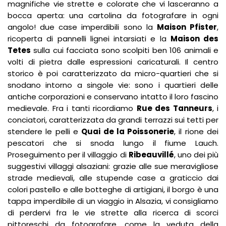
magnifiche vie strette e colorate che vi lasceranno a
bocca aperta: una cartolina da fotografare in ogni
angolo! due case imperdibili sono la
Maison Pfister
,
ricoperta di pannelli lignei intarsiati e la
Maison des
Tetes
sulla cui facciata sono scolpiti ben 106 animali e
volti di pietra dalle espressioni caricaturali. Il centro
storico è poi caratterizzato da micro-quartieri che si
snodano intorno a singole vie: sono i quartieri delle
antiche corporazioni e conservano intatto il loro fascino
medievale. Fra i tanti ricordiamo
Rue des Tanneurs
, i
conciatori, caratterizzata da grandi terrazzi sui tetti per
stendere le pelli e
Quai de la Poissonerie
, il rione dei
pescatori che si snoda lungo il fiume Lauch.
Proseguimento per il villaggio di
Ribeauvillé
, uno dei più
suggestivi villaggi alsaziani: grazie alle sue meravigliose
strade medievali, alle stupende case a graticcio dai
colori pastello e alle botteghe di artigiani, il borgo è una
tappa imperdibile di un viaggio in Alsazia, vi consigliamo
di perdervi fra le vie strette alla ricerca di scorci
pittoreschi da fotografare, come la veduta della